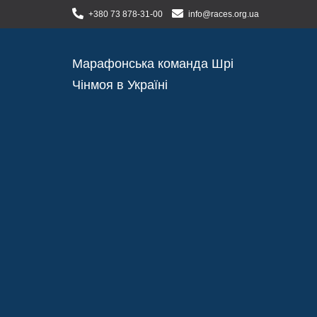
+380 73 878-31-00
info@races.org.ua
Марафонська команда Шрі
Чінмоя в Україні