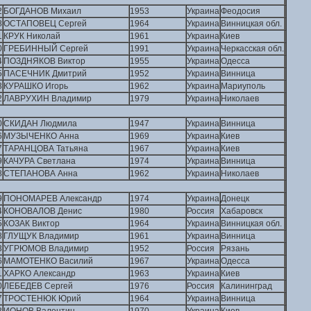
2
БОГДАНОВ Михаил
1953
Украина
Феодосия
8
ОСТАПОВЕЦ Сергей
1964
Украина
Винницкая обл.
1
КРУК Николай
1961
Украина
Киев
0
ГРЕБИННЫЙ Сергей
1991
Украина
Черкасская обл.
4
ПОЗДНЯКОВ Виктор
1955
Украина
Одесса
5
ПАСЕЧНИК Дмитрий
1952
Украина
Винница
3
КУРАШКО Игорь
1962
Украина
Мариуполь
2
ЛАВРУХИН Владимир
1979
Украина
Николаев
0
СКИДАН Людмила
1947
Украина
Винница
6
МУЗЫЧЕНКО Анна
1969
Украина
Киев
7
ТАРАНЦОВА Татьяна
1967
Украина
Киев
9
КАЧУРА Светлана
1974
Украина
Винница
8
СТЕПАНОВА Анна
1962
Украина
Николаев
9
ПОНОМАРЕВ Александр
1974
Украина
Донецк
4
КОНОВАЛОВ Денис
1980
Россия
Хабаровск
5
КОЗАК Виктор
1964
Украина
Винницкая обл.
8
ГЛУЩУК Владимир
1961
Украина
Винница
3
УГРЮМОВ Владимир
1952
Россия
Рязань
6
МАМОТЕНКО Василий
1967
Украина
Одесса
1
ХАРКО Александр
1963
Украина
Киев
0
ЛЕБЕДЕВ Сергей
1976
Россия
Калининград
7
ТРОСТЕНЮК Юрий
1964
Украина
Винница