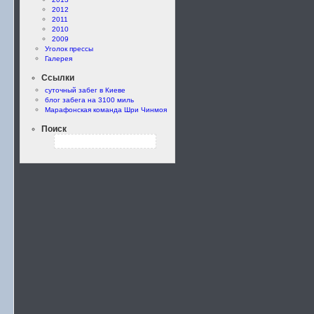
2012
2011
2010
2009
Уголок прессы
Галерея
Ссылки
суточный забег в Киеве
блог забега на 3100 миль
Марафонская команда Шри Чинмоя
Поиск