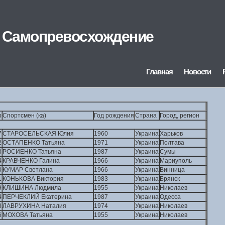
ег Самопревосхождение
Главная
Новости
р
Спортсмен (ка)
Год рождения
Страна
Город, регион
7
СТАРОСЕЛЬСКАЯ Юлия
1960
Украина
Харьков
2
ОСТАПЕНКО Татьяна
1971
Украина
Полтава
3
РОСИЕНКО Татьяна
1987
Украина
Сумы
4
КРАВЧЕНКО Галина
1966
Украина
Мариуполь
0
КУМАР Светлана
1966
Украина
Винница
1
КОНЬКОВА Виктория
1983
Украина
Брянск
9
КЛИШИНА Людмила
1955
Украина
Николаев
4
ПЕРЧЕКЛИЙ Екатерина
1987
Украина
Одесса
8
ЛАВРУХИНА Наталия
1974
Украина
Николаев
6
МОХОВА Татьяна
1955
Украина
Николаев