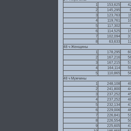
1
153,625
4
2
145,295
3
123,763
1
4
119,761
1
5
117,302
6
114,525
1
7
102,094
3
8
63,633
1
48 ч Женщины
1
178,295
6
2
167,216
5
3
167,215
5
4
164,114
5
5
110,865
5
48 ч Мужчины
1
248,108
4
2
241,800
4
3
237,252
4
4
237,252
4
5
232,134
4
6
229,006
4
7
226,841
5
8
226,554
5
9
225,605
4