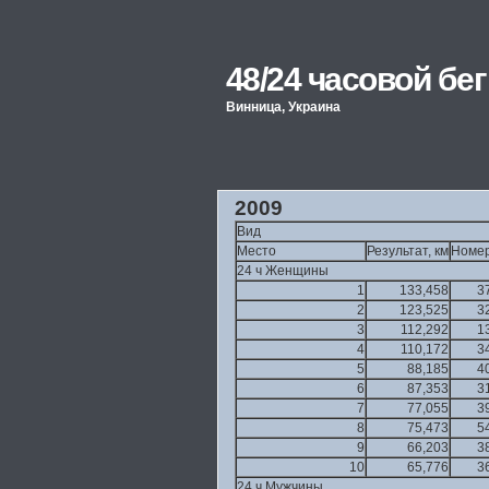
48/24 часовой б
Винница, Украина
2009
Вид
Место
Результат, км
Номе
24 ч Женщины
1
133,458
3
2
123,525
3
3
112,292
1
4
110,172
3
5
88,185
4
6
87,353
3
7
77,055
3
8
75,473
5
9
66,203
3
10
65,776
3
24 ч Мужчины