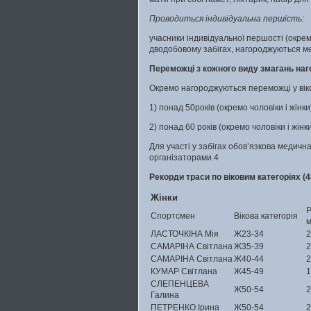
Проводиться індивідуальна першість:
учасники індивідуальної першості (окремо
дводобовому забігах, нагороджуються м
Переможці з кожного виду змагань на
Окремо нагороджуються переможці у віко
1) понад 50років (окремо чоловіки і жінки)
2) понад 60 років (окремо чоловіки і жінки
Для участі у забігах обов’язкова медична
організаторами.4
Рекорди траси по віковим категоріях (4
Жінки
Р
Спортсмен
Вікова категорія
ЛАСТОЧКІНА Мія
Ж23-34
2
САМАРІНА Світлана
Ж35-39
2
САМАРІНА Світлана
Ж40-44
2
КУМАР Світлана
Ж45-49
1
СЛЕПЕНЦЕВА
Ж50-54
2
Галина
ПЕТРЕНКО Ірина
Ж50-54
2