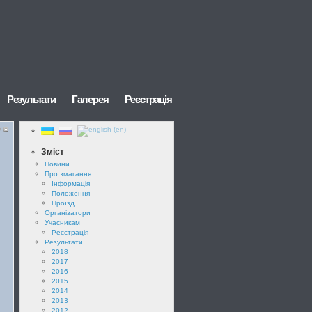
Результати
Галерея
Реєстрація
Зміст
Новини
Про змагання
Інформація
Положення
Проїзд
Організатори
Учасникам
Реєстрація
Результати
2018
2017
2016
2015
2014
2013
2012