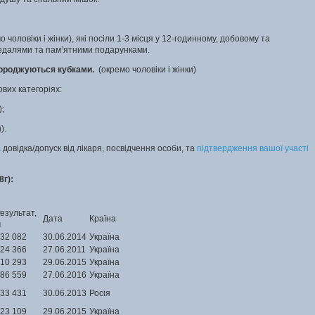
 чоловіки і жінки), які посіли 1-3 місця у 12-годинному, добовому та
едалями та пам’ятними подарунками.
городжуються кубками.
(окремо чоловіки і жінки)
вих категоріях:
;
).
 довідка/допуск від лікаря, посвідчення особи, та
підтвердження вашої участі
8г):
езультат,
Дата
Країна
м
32 082
30.06.2014
Україна
24 366
27.06.2011
Україна
10 293
29.06.2015
Україна
86 559
27.06.2016
Україна
33 431
30.06.2013
Росія
23 109
29.06.2015
Україна