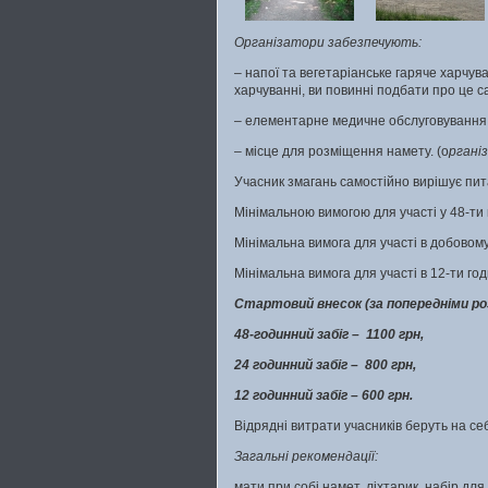
Організатори забезпечують:
–
напої та вегетаріанське гаряче харчува
харчуванні, ви повинні подбати про це с
– елементарне
медичне обслуговування 
–
місце для розміщення намету. (о
ргані
Учасник змагань самостійно вирішує пита
Мінімальною вимогою для участі у 48-ти 
Мінімальна вимога для участі в добовому 
Мінімальна вимога для участі в 12-ти год
Стартовий внесок (за попередніми р
48-годинний забіг – 1100 грн,
24 годинний забіг – 800 грн,
12 годинний забіг – 600 грн.
Відрядні витрати учасників беруть на себ
Загальні рекомендації:
мати при собі намет, ліхтарик, набір дл