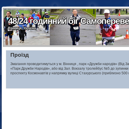
48/24 годинний біг Самоперев
48/24 годинний біг Самопере
48/24 годинний біг Самопере
48/24 годинний біг Самоперев
48/24 годинний біг Самопере
48/24 годинний біг Самопере
Вінниця, Україна
Вінниця, Україна
Вінниця, Україна
Вінниця, Україна
Вінниця, Україна
Вінниця, Україна
Проїзд
Змагання проводитимуться у м. Вінниця , парк «Дружби народів» (Від З
«Парк Дружби Народів», або від Зал. Вокзалу тролейбус №5 до зупинки 
проспекту Космонавтів у напрямку вулиці Стахурського (приблизно 500 м